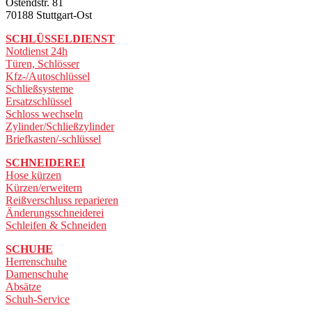
Ostendstr. 81
70188 Stuttgart-Ost
SCHLÜSSELDIENST
Notdienst 24h
Türen, Schlösser
Kfz-/Autoschlüssel
Schließsysteme
Ersatzschlüssel
Schloss wechseln
Zylinder/Schließzylinder
Briefkasten/-schlüssel
SCHNEIDEREI
Hose kürzen
Kürzen/erweitern
Reißverschluss reparieren
Änderungsschneiderei
Schleifen & Schneiden
SCHUHE
Herrenschuhe
Damenschuhe
Absätze
Schuh-Service