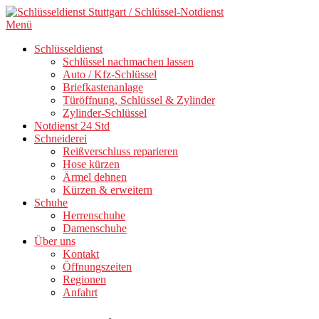
Direkt
zum
Menü
Inhalt
Schlüsseldienst
Schlüssel nachmachen lassen
Auto / Kfz-Schlüssel
Briefkastenanlage
Türöffnung, Schlüssel & Zylinder
Zylinder-Schlüssel
Notdienst 24 Std
Schneiderei
Reißverschluss reparieren
Hose kürzen
Ärmel dehnen
Kürzen & erweitern
Schuhe
Herrenschuhe
Damenschuhe
Über uns
Kontakt
Öffnungszeiten
Regionen
Anfahrt