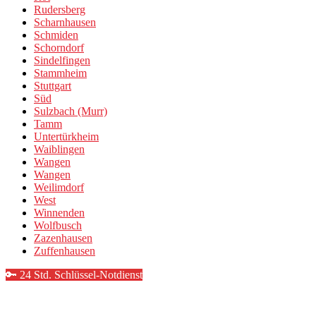
Rudersberg
Scharnhausen
Schmiden
Schorndorf
Sindelfingen
Stammheim
Stuttgart
Süd
Sulzbach (Murr)
Tamm
Untertürkheim
Waiblingen
Wangen
Wangen
Weilimdorf
West
Winnenden
Wolfbusch
Zazenhausen
Zuffenhausen
🔑 24 Std. Schlüssel-Notdienst