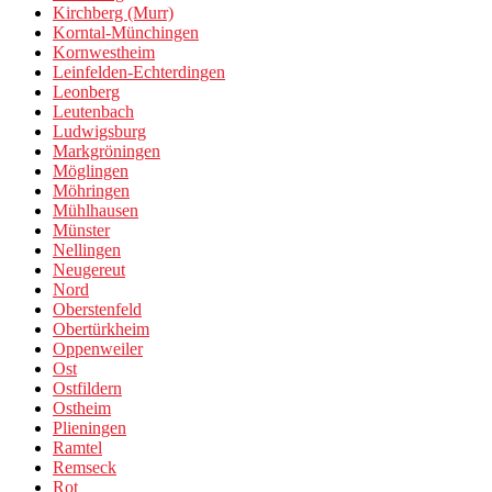
Kirchberg (Murr)
Korntal-Münchingen
Kornwestheim
Leinfelden-Echterdingen
Leonberg
Leutenbach
Ludwigsburg
Markgröningen
Möglingen
Möhringen
Mühlhausen
Münster
Nellingen
Neugereut
Nord
Oberstenfeld
Obertürkheim
Oppenweiler
Ost
Ostfildern
Ostheim
Plieningen
Ramtel
Remseck
Rot