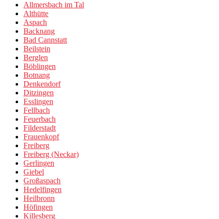
Allmersbach im Tal
Althütte
Aspach
Backnang
Bad Cannstatt
Beilstein
Berglen
Böblingen
Botnang
Denkendorf
Ditzingen
Esslingen
Fellbach
Feuerbach
Filderstadt
Frauenkopf
Freiberg
Freiberg (Neckar)
Gerlingen
Giebel
Großaspach
Hedelfingen
Heilbronn
Höfingen
Killesberg