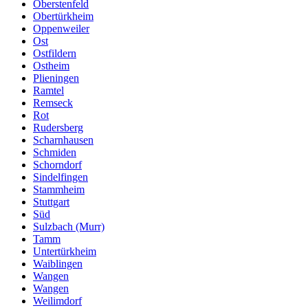
Oberstenfeld
Obertürkheim
Oppenweiler
Ost
Ostfildern
Ostheim
Plieningen
Ramtel
Remseck
Rot
Rudersberg
Scharnhausen
Schmiden
Schorndorf
Sindelfingen
Stammheim
Stuttgart
Süd
Sulzbach (Murr)
Tamm
Untertürkheim
Waiblingen
Wangen
Wangen
Weilimdorf