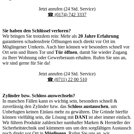
Jetzt anrufen (24 Std. Service)
☎ (0174) 742 3337
Sie haben den Schlüssel verloren?
Wir bringen Sie trotzdem rein: Mehr als
20 Jahre Erfahrung
garantieren schadensfreie Öffnungen noch direkt vor Ort im
Möglingener Umkreis. Auch hier können wir besonders schnell vor
Ort sein und Ihnen Tor und
Tür öffnen
, damit Sie wieder Zugang
zu Ihrer Wohnung oder Gewerberaum erhalten. Rufen Sie uns an,
wir sind gerne für Sie da!
Jetzt anrufen (24 Std. Service)
☎ (0711) 22 00 510
Zylinder bzw. Schloss auswechseln?
In manchen Fällen kann es wichtig sein, besonders schnell &
zuverlässig den Zylinder bzw. das
Schloss austauschen
, um
Unbefugten keinen Einlass mehr zu gewähren. Die Gründe hierfür
können vielfältig sein, die Lösung mit
DANI
ist aber immer einfach.
Wir führen Produkte zahlreicher namhafter Marken & Hersteller der
Sicherheitstechnik und kümmern uns um den sorgfältigen Austausch
noch direkt vor Ort in
Möglingen
. Rufen Sie uns an, wir