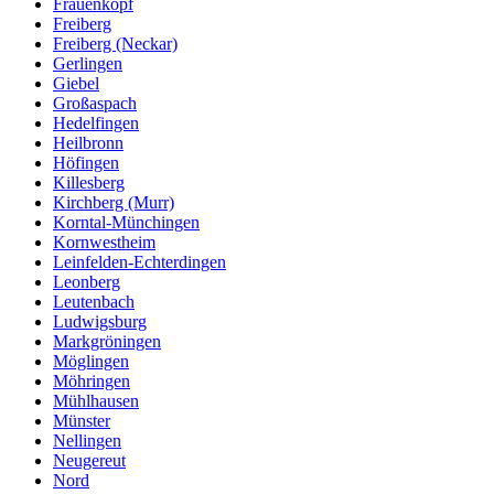
Frauenkopf
Freiberg
Freiberg (Neckar)
Gerlingen
Giebel
Großaspach
Hedelfingen
Heilbronn
Höfingen
Killesberg
Kirchberg (Murr)
Korntal-Münchingen
Kornwestheim
Leinfelden-Echterdingen
Leonberg
Leutenbach
Ludwigsburg
Markgröningen
Möglingen
Möhringen
Mühlhausen
Münster
Nellingen
Neugereut
Nord