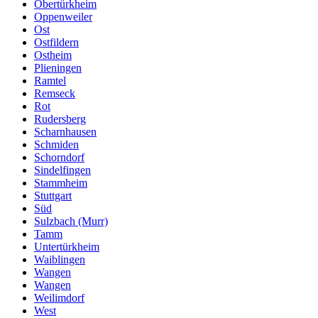
Obertürkheim
Oppenweiler
Ost
Ostfildern
Ostheim
Plieningen
Ramtel
Remseck
Rot
Rudersberg
Scharnhausen
Schmiden
Schorndorf
Sindelfingen
Stammheim
Stuttgart
Süd
Sulzbach (Murr)
Tamm
Untertürkheim
Waiblingen
Wangen
Wangen
Weilimdorf
West