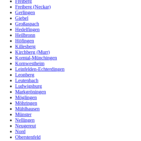
Freiberg
Freiberg (Neckar)
Gerlingen
Giebel
Großaspach
Hedelfingen
Heilbronn
Höfingen
Killesberg
Kirchberg (Murr)
Korntal-Münchingen
Kornwestheim
Leinfelden-Echterdingen
Leonberg
Leutenbach
Ludwigsburg
Markgröningen
Möglingen
Möhringen
Mühlhausen
Münster
Nellingen
Neugereut
Nord
Oberstenfeld