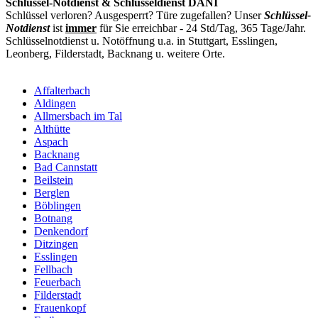
Schlüssel-Notdienst & Schlüsseldienst DANI
Schlüssel verloren? Ausgesperrt? Türe zugefallen? Unser
Schlüssel-
Notdienst
ist
immer
für Sie erreichbar - 24 Std/Tag, 365 Tage/Jahr.
Schlüsselnotdienst u. Notöffnung u.a. in Stuttgart, Esslingen,
Leonberg, Filderstadt, Backnang u. weitere Orte.
Affalterbach
Aldingen
Allmersbach im Tal
Althütte
Aspach
Backnang
Bad Cannstatt
Beilstein
Berglen
Böblingen
Botnang
Denkendorf
Ditzingen
Esslingen
Fellbach
Feuerbach
Filderstadt
Frauenkopf