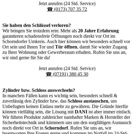
Jetzt anrufen (24 Std. Service)
☎ (0173) 707 35 72
Sie haben den Schlüssel verloren?
Wir bringen Sie trotzdem rein: Mehr als
20 Jahre Erfahrung
garantieren schadensfreie Öffnungen noch direkt vor Ort im
Schorndorfer Umkreis. Auch hier können wir besonders schnell vor
Ort sein und Ihnen Tor und
Tür öffnen
, damit Sie wieder Zugang
zu Ihrer Wohnung oder Gewerberaum erhalten. Rufen Sie uns an,
wir sind gerne für Sie da!
Jetzt anrufen (24 Std. Service)
☎ (07191) 380 45 30
Zylinder bzw. Schloss auswechseln?
In manchen Fällen kann es wichtig sein, besonders schnell &
zuverlässig den Zylinder bzw. das
Schloss austauschen
, um
Unbefugten keinen Einlass mehr zu gewähren. Die Gründe hierfür
können vielfältig sein, die Lösung mit
DANI
ist aber immer einfach.
Wir führen Produkte zahlreicher namhafter Marken & Hersteller der
Sicherheitstechnik und kümmern uns um den sorgfältigen Austausch
noch direkt vor Ort in
Schorndorf
. Rufen Sie uns an, wir
beantworten Ihre Fragen gerne und kommen im Notfall im 24-Std-