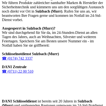
Wir führen Produkte zahlreicher namhafter Marken & Hersteller der
Sicherheitstechnik und kümmern uns um den sorgfältigen Austausch
noch direkt vor Ort in
Sulzbach (Murr)
. Rufen Sie uns an, wir
beantworten Ihre Fragen gerne und kommen im Notfall im 24-Std-
Dienst vorbei.
Ausgesperrt in
Sulzbach (Murr)
?
Wir sind durchgehend für Sie da, im 24-Stunden-Dienst an allen
Tagen des Jahres, auch an Weihnachten, Silvester und weiteren
Feiertagen. Speichern Sie am Besten unsere Nummer ein - im
Notfall haben Sie sie griffbereit:
Schlüsselnotdienst Sulzbach (Murr)
☎ (0174) 742 3337
DANI Zentrale
☎ (0711) 22 00 510
DANI Schlüsseldienst
ist bereits seit 20 Jahren in
Sulzbach
(Murr)
und umliegenden Regionen unterwegs im 24-Std-Notdienst