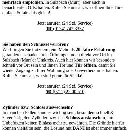
mehrfach empfohlen
. In Sulzbach (Murr), aber auch in
benachbarten Ortschaften. Rufen Sie uns an, wir öffnen Ihre Türe
einfach & fair - bis gleich!
Jetzt anrufen (24 Std. Service)
☎ (0174) 742 3337
Sie haben den Schlüssel verloren?
Wir bringen Sie trotzdem rein: Mehr als
20 Jahre Erfahrung
garantieren schadensfreie Öffnungen noch direkt vor Ort im
Sulzbach (Murr)er Umkreis. Auch hier können wir besonders
schnell vor Ort sein und Ihnen Tor und
Tür öffnen
, damit Sie
wieder Zugang zu Ihrer Wohnung oder Gewerberaum erhalten.
Rufen Sie uns an, wir sind gerne für Sie da!
Jetzt anrufen (24 Std. Service)
☎ (0711) 22 00 510
Zylinder bzw. Schloss auswechseln?
In manchen Fällen kann es wichtig sein, besonders schnell &
zuverlässig den Zylinder bzw. das
Schloss austauschen
, um
Unbefugten keinen Einlass mehr zu gewähren. Die Gründe hierfür
können vielfältig sein, die Lösung mit
DANI
ist aber immer einfach.