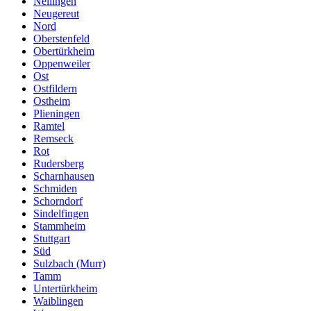
Nellingen
Neugereut
Nord
Oberstenfeld
Obertürkheim
Oppenweiler
Ost
Ostfildern
Ostheim
Plieningen
Ramtel
Remseck
Rot
Rudersberg
Scharnhausen
Schmiden
Schorndorf
Sindelfingen
Stammheim
Stuttgart
Süd
Sulzbach (Murr)
Tamm
Untertürkheim
Waiblingen