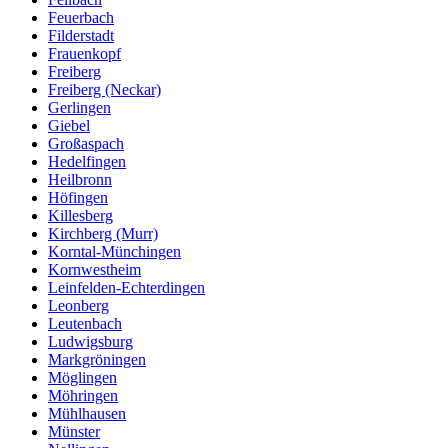
Feuerbach
Filderstadt
Frauenkopf
Freiberg
Freiberg (Neckar)
Gerlingen
Giebel
Großaspach
Hedelfingen
Heilbronn
Höfingen
Killesberg
Kirchberg (Murr)
Korntal-Münchingen
Kornwestheim
Leinfelden-Echterdingen
Leonberg
Leutenbach
Ludwigsburg
Markgröningen
Möglingen
Möhringen
Mühlhausen
Münster