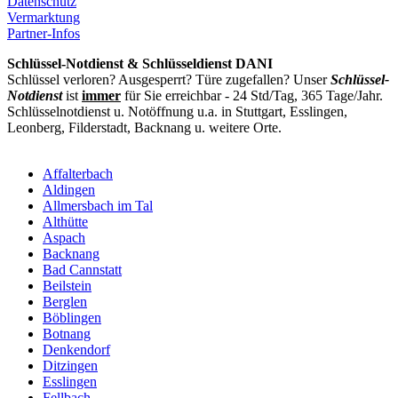
Datenschutz
Vermarktung
Partner-Infos
Schlüssel-Notdienst & Schlüsseldienst DANI
Schlüssel verloren? Ausgesperrt? Türe zugefallen? Unser
Schlüssel-
Notdienst
ist
immer
für Sie erreichbar - 24 Std/Tag, 365 Tage/Jahr.
Schlüsselnotdienst u. Notöffnung u.a. in Stuttgart, Esslingen,
Leonberg, Filderstadt, Backnang u. weitere Orte.
Affalterbach
Aldingen
Allmersbach im Tal
Althütte
Aspach
Backnang
Bad Cannstatt
Beilstein
Berglen
Böblingen
Botnang
Denkendorf
Ditzingen
Esslingen
Fellbach