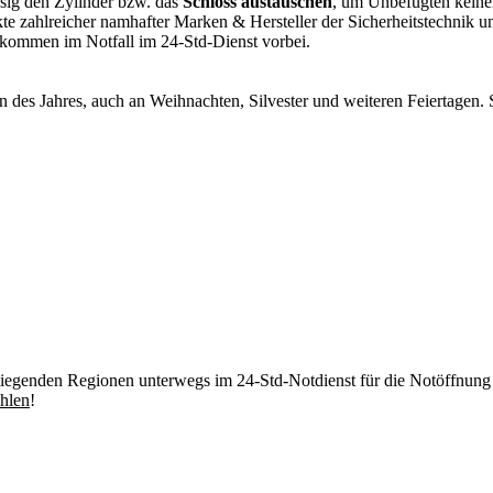
ssig den Zylinder bzw. das
Schloss austauschen
, um Unbefugten keinen
kte zahlreicher namhafter Marken & Hersteller der Sicherheitstechnik 
 kommen im Notfall im 24-Std-Dienst vorbei.
n des Jahres, auch an Weihnachten, Silvester und weiteren Feiertagen.
egenden Regionen unterwegs im 24-Std-Notdienst für die Notöffnung 
hlen
!