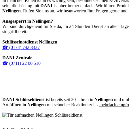
In manchen Fällen kann es wichtig sein, besonders schnell & zuverlä
sein, die Lösung mit
DANI
ist aber immer einfach. Wir führen Produ
Nellingen
. Rufen Sie uns an, wir beantworten Ihre Fragen gerne und
Ausgesperrt in
Nellingen
?
Wir sind durchgehend für Sie da, im 24-Stunden-Dienst an allen Tage
sie griffbereit:
Schlüsselnotdienst Nellingen
☎ (0174) 742 3337
DANI Zentrale
☎ (0711) 22 00 510
DANI Schlüsseldienst
ist bereits seit 20 Jahren in
Nellingen
und umli
Art öffnen
in Nellingen
mit schneller Reaktionszeit -
mehrfach empfo