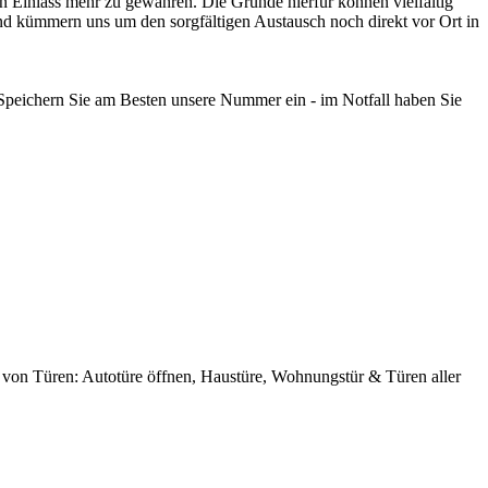
 Einlass mehr zu gewähren. Die Gründe hierfür können vielfältig
und kümmern uns um den sorgfältigen Austausch noch direkt vor Ort in
 Speichern Sie am Besten unsere Nummer ein - im Notfall haben Sie
von Türen: Autotüre öffnen, Haustüre, Wohnungstür & Türen aller