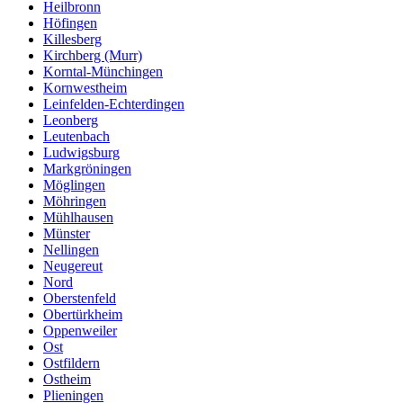
Heilbronn
Höfingen
Killesberg
Kirchberg (Murr)
Korntal-Münchingen
Kornwestheim
Leinfelden-Echterdingen
Leonberg
Leutenbach
Ludwigsburg
Markgröningen
Möglingen
Möhringen
Mühlhausen
Münster
Nellingen
Neugereut
Nord
Oberstenfeld
Obertürkheim
Oppenweiler
Ost
Ostfildern
Ostheim
Plieningen