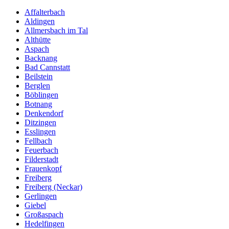
Affalterbach
Aldingen
Allmersbach im Tal
Althütte
Aspach
Backnang
Bad Cannstatt
Beilstein
Berglen
Böblingen
Botnang
Denkendorf
Ditzingen
Esslingen
Fellbach
Feuerbach
Filderstadt
Frauenkopf
Freiberg
Freiberg (Neckar)
Gerlingen
Giebel
Großaspach
Hedelfingen