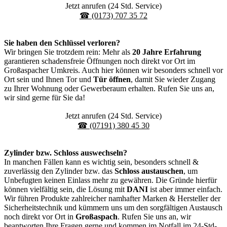
Jetzt anrufen (24 Std. Service)
☎ (0173) 707 35 72
Sie haben den Schlüssel verloren?
Wir bringen Sie trotzdem rein: Mehr als
20 Jahre Erfahrung
garantieren schadensfreie Öffnungen noch direkt vor Ort im
Großaspacher Umkreis. Auch hier können wir besonders schnell vor
Ort sein und Ihnen Tor und
Tür öffnen
, damit Sie wieder Zugang
zu Ihrer Wohnung oder Gewerberaum erhalten. Rufen Sie uns an,
wir sind gerne für Sie da!
Jetzt anrufen (24 Std. Service)
☎ (07191) 380 45 30
Zylinder bzw. Schloss auswechseln?
In manchen Fällen kann es wichtig sein, besonders schnell &
zuverlässig den Zylinder bzw. das
Schloss austauschen
, um
Unbefugten keinen Einlass mehr zu gewähren. Die Gründe hierfür
können vielfältig sein, die Lösung mit
DANI
ist aber immer einfach.
Wir führen Produkte zahlreicher namhafter Marken & Hersteller der
Sicherheitstechnik und kümmern uns um den sorgfältigen Austausch
noch direkt vor Ort in
Großaspach
. Rufen Sie uns an, wir
beantworten Ihre Fragen gerne und kommen im Notfall im 24-Std-