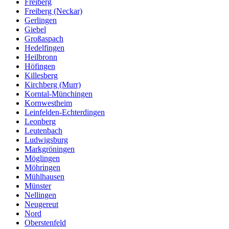
Freiberg
Freiberg (Neckar)
Gerlingen
Giebel
Großaspach
Hedelfingen
Heilbronn
Höfingen
Killesberg
Kirchberg (Murr)
Korntal-Münchingen
Kornwestheim
Leinfelden-Echterdingen
Leonberg
Leutenbach
Ludwigsburg
Markgröningen
Möglingen
Möhringen
Mühlhausen
Münster
Nellingen
Neugereut
Nord
Oberstenfeld