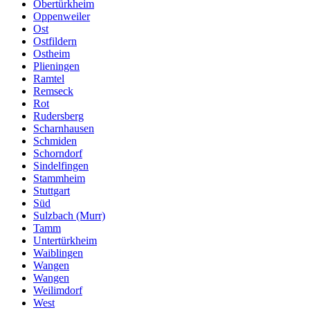
Obertürkheim
Oppenweiler
Ost
Ostfildern
Ostheim
Plieningen
Ramtel
Remseck
Rot
Rudersberg
Scharnhausen
Schmiden
Schorndorf
Sindelfingen
Stammheim
Stuttgart
Süd
Sulzbach (Murr)
Tamm
Untertürkheim
Waiblingen
Wangen
Wangen
Weilimdorf
West