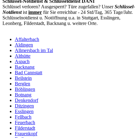
Schlüssel-Notdienst & Schlüsseldienst DANI
Schlüssel verloren? Ausgesperrt? Türe zugefallen? Unser
Schlüssel-
Notdienst
ist
immer
für Sie erreichbar - 24 Std/Tag, 365 Tage/Jahr.
Schlüsselnotdienst u. Notöffnung u.a. in Stuttgart, Esslingen,
Leonberg, Filderstadt, Backnang u. weitere Orte.
Affalterbach
Aldingen
Allmersbach im Tal
Althütte
Aspach
Backnang
Bad Cannstatt
Beilstein
Berglen
Böblingen
Botnang
Denkendorf
Ditzingen
Esslingen
Fellbach
Feuerbach
Filderstadt
Frauenkopf