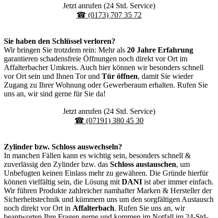
Jetzt anrufen (24 Std. Service)
☎ (0173) 707 35 72
Sie haben den Schlüssel verloren?
Wir bringen Sie trotzdem rein: Mehr als
20 Jahre Erfahrung
garantieren schadensfreie Öffnungen noch direkt vor Ort im
Affalterbacher Umkreis. Auch hier können wir besonders schnell
vor Ort sein und Ihnen Tor und
Tür öffnen
, damit Sie wieder
Zugang zu Ihrer Wohnung oder Gewerberaum erhalten. Rufen Sie
uns an, wir sind gerne für Sie da!
Jetzt anrufen (24 Std. Service)
☎ (07191) 380 45 30
Zylinder bzw. Schloss auswechseln?
In manchen Fällen kann es wichtig sein, besonders schnell &
zuverlässig den Zylinder bzw. das
Schloss austauschen
, um
Unbefugten keinen Einlass mehr zu gewähren. Die Gründe hierfür
können vielfältig sein, die Lösung mit
DANI
ist aber immer einfach.
Wir führen Produkte zahlreicher namhafter Marken & Hersteller der
Sicherheitstechnik und kümmern uns um den sorgfältigen Austausch
noch direkt vor Ort in
Affalterbach
. Rufen Sie uns an, wir
beantworten Ihre Fragen gerne und kommen im Notfall im 24-Std-