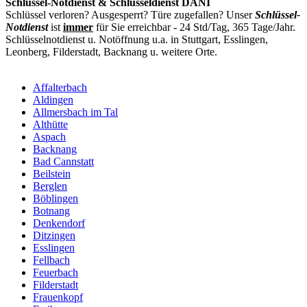
Schlüssel-Notdienst & Schlüsseldienst DANI
Schlüssel verloren? Ausgesperrt? Türe zugefallen? Unser
Schlüssel-
Notdienst
ist
immer
für Sie erreichbar - 24 Std/Tag, 365 Tage/Jahr.
Schlüsselnotdienst u. Notöffnung u.a. in Stuttgart, Esslingen,
Leonberg, Filderstadt, Backnang u. weitere Orte.
Affalterbach
Aldingen
Allmersbach im Tal
Althütte
Aspach
Backnang
Bad Cannstatt
Beilstein
Berglen
Böblingen
Botnang
Denkendorf
Ditzingen
Esslingen
Fellbach
Feuerbach
Filderstadt
Frauenkopf