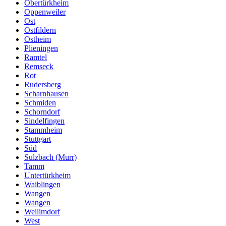
Obertürkheim
Oppenweiler
Ost
Ostfildern
Ostheim
Plieningen
Ramtel
Remseck
Rot
Rudersberg
Scharnhausen
Schmiden
Schorndorf
Sindelfingen
Stammheim
Stuttgart
Süd
Sulzbach (Murr)
Tamm
Untertürkheim
Waiblingen
Wangen
Wangen
Weilimdorf
West