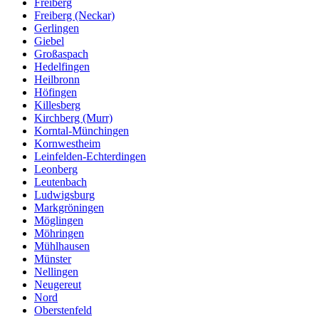
Freiberg
Freiberg (Neckar)
Gerlingen
Giebel
Großaspach
Hedelfingen
Heilbronn
Höfingen
Killesberg
Kirchberg (Murr)
Korntal-Münchingen
Kornwestheim
Leinfelden-Echterdingen
Leonberg
Leutenbach
Ludwigsburg
Markgröningen
Möglingen
Möhringen
Mühlhausen
Münster
Nellingen
Neugereut
Nord
Oberstenfeld