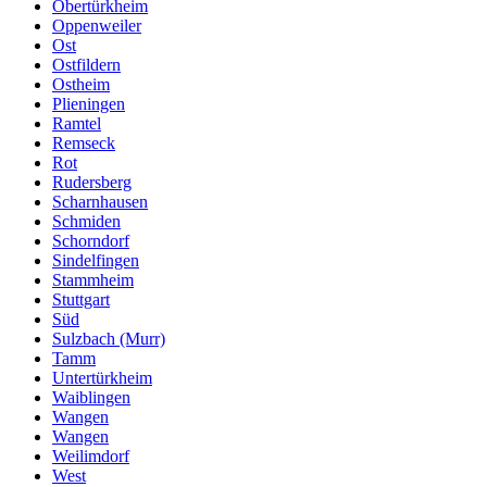
Obertürkheim
Oppenweiler
Ost
Ostfildern
Ostheim
Plieningen
Ramtel
Remseck
Rot
Rudersberg
Scharnhausen
Schmiden
Schorndorf
Sindelfingen
Stammheim
Stuttgart
Süd
Sulzbach (Murr)
Tamm
Untertürkheim
Waiblingen
Wangen
Wangen
Weilimdorf
West