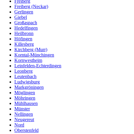
Freiberg
Freiberg (Neckar)
Gerlingen
Giebel
Großaspach
Hedelfingen
Heilbronn
Höfingen
Killesberg
Kirchberg (Murr)
Korntal-Münchingen
Kornwestheim
Leinfelden-Echterdingen
Leonberg
Leutenbach
Ludwigsburg
Markgröningen
Möglingen
Möhringen
Mühlhausen
Münster
Nellingen
Neugereut
Nord
Oberstenfeld