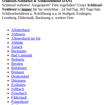
Schlüssel-Notdienst & Schlüsseldienst DANI
Schlüssel verloren? Ausgesperrt? Türe zugefallen? Unser
Schlüssel-
Notdienst
ist
immer
für Sie erreichbar - 24 Std/Tag, 365 Tage/Jahr.
Schlüsselnotdienst u. Notöffnung u.a. in Stuttgart, Esslingen,
Leonberg, Filderstadt, Backnang u. weitere Orte.
Affalterbach
Aldingen
Allmersbach im Tal
Althütte
Aspach
Backnang
Bad Cannstatt
Beilstein
Berglen
Böblingen
Botnang
Denkendorf
Ditzingen
Esslingen
Fellbach
Feuerbach
Filderstadt
Frauenkopf