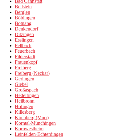
Bad Cannstatt
Beilstein
Berglen
Böblingen
Botnang
Denkendorf
Ditzingen
Esslingen
Fellbach
Feuerbach
Filderstadt
Frauenkopf
Freiberg
Freiberg (Neckar)
Gerlingen
Giebel
Großaspach
Hedelfingen
Heilbronn
Höfingen
Killesberg
Kirchberg (Murr)
Korntal-Münchingen
Kornwestheim
Leinfelden-Echterdingen