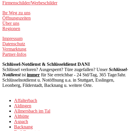
Firmenschilder/Werbeschilder
Ihr Weg zu uns
Öffnungszeiten
Über uns
Regionen
Impressum
Datenschutz
Vermarktung
Partner-Infos
Schlüssel-Notdienst & Schlüsseldienst DANI
Schlüssel verloren? Ausgesperrt? Türe zugefallen? Unser
Schlüssel-
Notdienst
ist
immer
für Sie erreichbar - 24 Std/Tag, 365 Tage/Jahr.
Schlüsselnotdienst u. Notöffnung u.a. in Stuttgart, Esslingen,
Leonberg, Filderstadt, Backnang u. weitere Orte.
Affalterbach
Aldingen
Allmersbach im Tal
Althütte
Aspach
Backnang