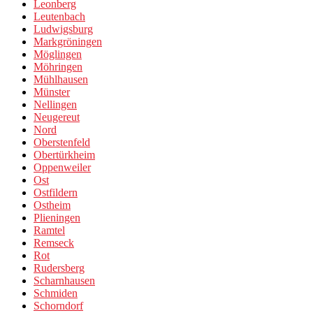
Leonberg
Leutenbach
Ludwigsburg
Markgröningen
Möglingen
Möhringen
Mühlhausen
Münster
Nellingen
Neugereut
Nord
Oberstenfeld
Obertürkheim
Oppenweiler
Ost
Ostfildern
Ostheim
Plieningen
Ramtel
Remseck
Rot
Rudersberg
Scharnhausen
Schmiden
Schorndorf