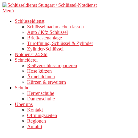
Direkt
zum
Menü
Inhalt
Schlüsseldienst
Schlüssel nachmachen lassen
Auto / Kfz-Schlüssel
Briefkastenanlage
Türöffnung, Schlüssel & Zylinder
Zylinder-Schlüssel
Notdienst 24 Std
Schneiderei
Reißverschluss reparieren
Hose kürzen
Ärmel dehnen
Kürzen & erweitern
Schuhe
Herrenschuhe
Damenschuhe
Über uns
Kontakt
Öffnungszeiten
Regionen
Anfahrt