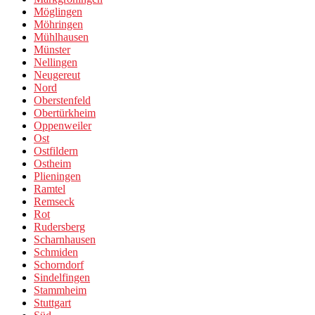
Möglingen
Möhringen
Mühlhausen
Münster
Nellingen
Neugereut
Nord
Oberstenfeld
Obertürkheim
Oppenweiler
Ost
Ostfildern
Ostheim
Plieningen
Ramtel
Remseck
Rot
Rudersberg
Scharnhausen
Schmiden
Schorndorf
Sindelfingen
Stammheim
Stuttgart