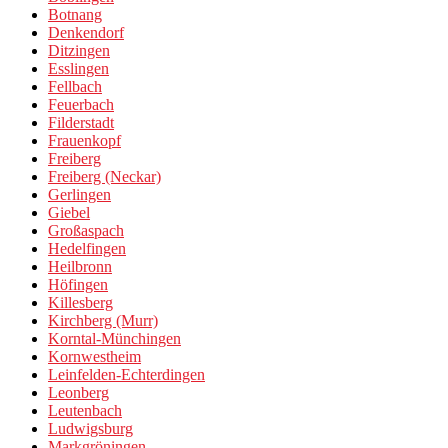
Botnang
Denkendorf
Ditzingen
Esslingen
Fellbach
Feuerbach
Filderstadt
Frauenkopf
Freiberg
Freiberg (Neckar)
Gerlingen
Giebel
Großaspach
Hedelfingen
Heilbronn
Höfingen
Killesberg
Kirchberg (Murr)
Korntal-Münchingen
Kornwestheim
Leinfelden-Echterdingen
Leonberg
Leutenbach
Ludwigsburg
Markgröningen