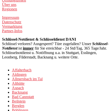
Öffnungszeiten
Über uns
Regionen
Impressum
Datenschutz
Vermarktung
Partner-Infos
Schlüssel-Notdienst & Schlüsseldienst DANI
Schlüssel verloren? Ausgesperrt? Türe zugefallen? Unser
Schlüssel-
Notdienst
ist
immer
für Sie erreichbar - 24 Std/Tag, 365 Tage/Jahr.
Schlüsselnotdienst u. Notöffnung u.a. in Stuttgart, Esslingen,
Leonberg, Filderstadt, Backnang u. weitere Orte.
Affalterbach
Aldingen
Allmersbach im Tal
Althütte
Aspach
Backnang
Bad Cannstatt
Beilstein
Berglen
Böblingen